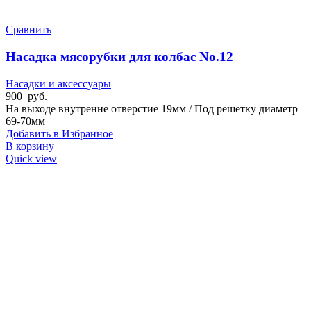
HAKKA
1
HORECA
1
Сравнить
IFOOMA
16
GRC
16
Насадка мясорубки для колбас No.12
GEMLUX
1
GASTOTOP
1
Насадки и аксессуары
900
руб.
На выходе внутренне отверстие 19мм / Под решетку диаметр
69-70мм
Добавить в Избранное
В корзину
Quick view