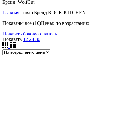
Бренд: WolfCut
GASTRORAG
4
DADAUX
1
Главная
Товар Бренд
ROCK KITCHEN
CONVITO
4
Показаны все (16)
Цены: по возрастанию
CELME
1
ASSUM
16
Показать боковую панель
ALUMEN
1
Показать
12
24
36
AlexanderSolia
16
Angelo Po
16
APACH
16
LA MINERVA
1
SAP
1
OMAS
1
MEAT MINCER
16
MASTRO
1
MADO
16
MASTER LEE
16
MAINCA
16
LILOMA
1
AVEX
1
HURAKAN
16
JEJU
1