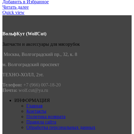
Добавить в Избранное
Читать далее
Quick view
ВольфКут (WolfCut)
Запчасти и аксессуары для мясорубок
Москва, Волгоградский пр., 32, к. 8
м. Волгоградский проспект
ТЕХНО-ХОЛЛ, 2эт.
Телефон:
+7 (966) 007-18-20
Почта:
wolf.cut@ya.ru
ИНФОРМАЦИЯ
Главная
Контакты
Политика возврата
Правила сайта
Обработка персональных данных