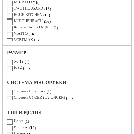
KOCATEQ
16
TWOTHOUSAND
16
ROCK KITCHEN
16
KUECHENBACH
16
Koneteollisuus Oy (KT)
1
VIATTO
16
VORTMAX
1
STARFOOD
16
ТОРГТЕХМАШ
РАЗМЕР
15
MEC
16
No.12
1
LAMARK
1
H/82
15
HOLT
1
ERISSON
1
СИСТЕМА МЯСОРУБКИ
DAUKEN
1
BEON
1
Система Enterprise
1
KONCAR
16
Система UNGER (1/2 UNGER)
15
KOLBE
16
Kenwood
1
ТИП ИЗДЕЛИЯ
YILMAZ
1
Ножи
ROSSO
1
1
Решетки
IRON CHERRY
12
1
Насадки
Hualian Machinery
1