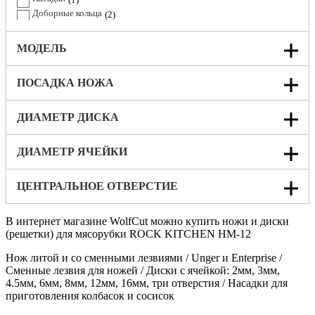
1
Доборные кольца
CRAZY PAN
2
1
Electrolux Professional
1
SIRMAN
16
МОДЕЛЬ
VITEK
1
SINBO
1
ПОСАДКА НОЖА
ROLSEN
1
MYSYERY
1
ДИАМЕТР ДИСКА
УКМ
15
ТМ
15
Марихолодмаш
15
ДИАМЕТР ЯЧЕЙКИ
МИМ / ТОГРМАШ
15
EMMEPI
1
ЦЕНТРАЛЬНОЕ ОТВЕРСТИЕ
GASTROMIX
1
FOODATLAS
1
В интернет магазине WolfCut можно купить ножи и диски
FOODLINE
1
(решетки) для мясорубки ROCK KITCHEN HM-12
FIMAR
16
FAMA
16
Нож литой и со сменными лезвиями / Unger и Enterprise /
EKSI
16
Сменные лезвия для ножей / Диски с ячейкой: 2мм, 3мм,
ECOLUN
1
4.5мм, 6мм, 8мм, 12мм, 16мм, три отверстия / Насадки для
ERGO
приготовления колбасок и сосисок
1
EVEREST
16