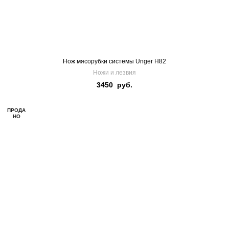
Нож мясорубки системы Unger H82
Ножи и лезвия
3450
руб.
ПРОДА
НО