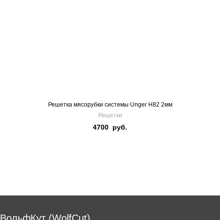
Решетка мясорубки системы Unger H82 2мм
Решетки
4700
руб.
ВольфКут (WolfCut)