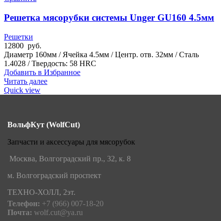
Решетка мясорубки системы Unger GU160 4.5мм
Решетки
12800
руб.
Диаметр 160мм / Ячейка 4.5мм / Центр. отв. 32мм / Сталь
1.4028 / Твердость: 58 HRC
Добавить в Избранное
Читать далее
Quick view
ВольфКут (WolfCut)
Запчасти и аксессуары для мясорубок
Москва, Волгоградский пр., 32, к. 8
м. Волгоградский проспект
ТЕХНО-ХОЛЛ, 2эт.
Телефон:
+7 (966) 007-18-20
Почта:
wolf.cut@ya.ru