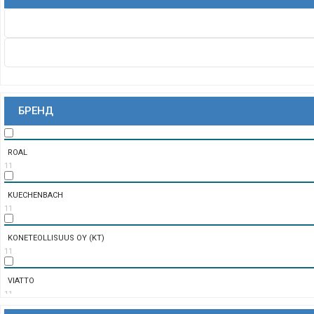
БРЕНД
ROAL
11
KUECHENBACH
11
KONETEOLLISUUS OY (KT)
11
VIATTO
11