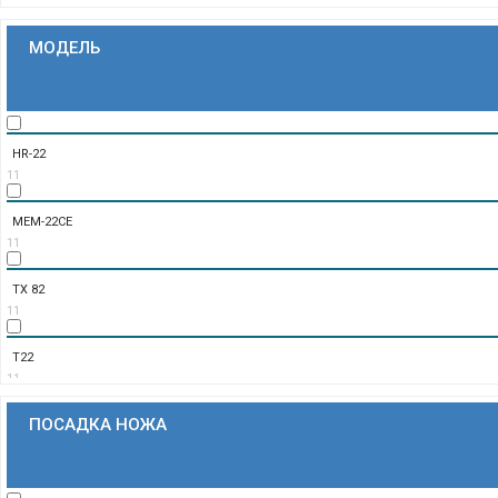
11
МОДЕЛЬ
FOODLINE
11
FIMAR
11
HR-22
11
FAMA
11
MEM-22CE
11
EKSI
11
TX 82
11
EVEREST
11
T22
11
GASTRORAG
11
ПОСАДКА НОЖА
TC22
11
DADAUX
11
TC22R