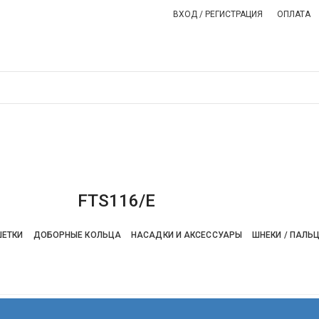
ВХОД / РЕГИСТРАЦИЯ
ОПЛАТА
СТАТЬИ
КОНТАКТЫ
ПРАВИЛА САЙТА
ПОЛИТИКА ВОЗВРАТ
FTS116/E
ШЕТКИ
ДОБОРНЫЕ КОЛЬЦА
НАСАДКИ И АКСЕССУАРЫ
ШНЕКИ / ПАЛЬ