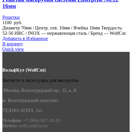
16мм
Решетки
1100
руб.
Диаметр 70мм / Центр. отв. 10мм / Ячейка 16мм Твердость:
52-56 HRC / INOX — нержавеющая сталь / Бренд — WolfCut
Добавить в Избранное
В корзину
Quick view
ВольфКут (WolfCut)
Запчасти и аксессуары для мясорубок
Москва, Волгоградский пр., 32, к. 8
м. Волгоградский проспект
ТЕХНО-ХОЛЛ, 2эт.
Телефон:
+7 (966) 007-18-20
Почта:
wolf.cut@ya.ru