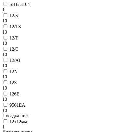
SHB-3164
1
12/S
10
12/TS
10
12/Т
10
12/C
10
12/AT
10
12N
10
12S
10
126E
10
9561EA
10
Посадка ножа
12x12мм
1