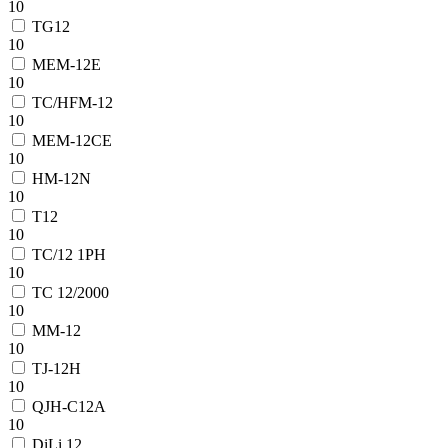
10
TG12
10
MEM-12E
10
TC/HFM-12
10
MEM-12CE
10
HM-12N
10
T12
10
TC/12 1PH
10
ТС 12/2000
10
MM-12
10
TJ-12H
10
QJH-C12A
10
DiLi 12