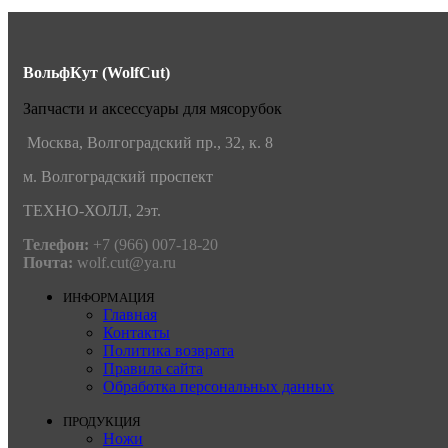
2
ВольфКут (WolfCut)
Запчасти и аксессуары для мясорубок
Москва, Волгоградский пр., 32, к. 8
м. Волгоградский проспект
ТЕХНО-ХОЛЛ, 2эт.
Телефон:
+7 (966) 007-18-20
Почта:
wolf.cut@ya.ru
ИНФОРМАЦИЯ
Главная
Контакты
Политика возврата
Правила сайта
Обработка персональных данных
ПРОДУКЦИЯ
Ножи