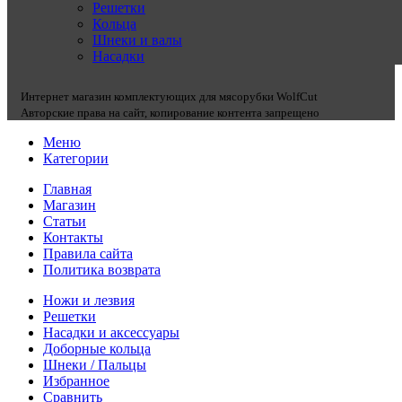
Решетки
Кольца
Шнеки и валы
Насадки
Интернет магазин комплектующих для мясорубки WolfCut
Авторские права на сайт, копирование контента запрещено
Меню
Категории
Главная
Магазин
Статьи
Контакты
Правила сайта
Политика возврата
Ножи и лезвия
Решетки
Насадки и аксессуары
Доборные кольца
Шнеки / Пальцы
Избранное
Сравнить