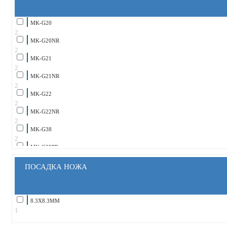
MK-G20
2
MK-G20NR
2
MK-G21
2
MK-G21NR
2
MK-G22
2
MK-G22NR
2
MK-G38
2
MK-G38PR
2
MK-G50
ПОСАДКА НОЖА
2
MK-G100
2
MK-G1500P
8.3X8.3ММ
2
1
MK-G1500