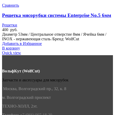
Сравнить
Решетка мясорубки системы Enterprise No.5 6мм
Решетки
400
руб.
Диаметр 53мм / Центральное отверстие 8мм / Ячейка 6мм /
INOX - нержавеющая сталь /Бренд: WolfCut
Добавить в Избранное
В корзину
Quick view
ВольфКут (WolfCut)
Запчасти и аксессуары для мясорубок
Москва, Волгоградский пр., 32, к. 8
м. Волгоградский проспект
ТЕХНО-ХОЛЛ, 2эт.
Телефон:
+7 (966) 007-18-20