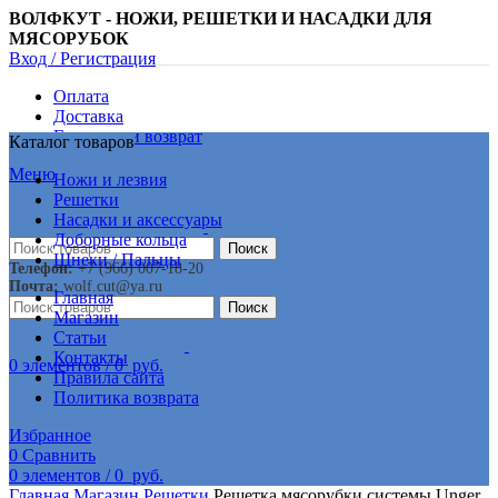
ВОЛФКУТ - НОЖИ, РЕШЕТКИ И НАСАДКИ ДЛЯ
МЯСОРУБОК
Вход / Регистрация
Оплата
Доставка
Гарантии и возврат
Каталог товаров
Меню
Ножи и лезвия
Решетки
Насадки и аксессуары
Доборные кольца
Поиск
Шнеки / Пальцы
Телефон:
+7 (966) 007-18-20
Почта:
wolf.cut@ya.ru
Главная
Поиск
Магазин
Статьи
Контакты
0
элементов
/
0
руб.
Правила сайта
Политика возврата
Избранное
0
Сравнить
0
элементов
/
0
руб.
Главная
Магазин
Решетки
Решетка мясорубки системы Unger