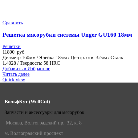
Сравнить
Решетка мясорубки системы Unger GU160 18мм
Решетки
11800
руб.
Диаметр 160мм / Ячейка 18мм / Центр. отв. 32мм / Сталь
1.4028 / Твердость: 58 HRC
Добавить в Избранное
Читать далее
Quick view
ВольфКут (WolfCut)
Запчасти и аксессуары для мясорубок
Москва, Волгоградский пр., 32, к. 8
м. Волгоградский проспект